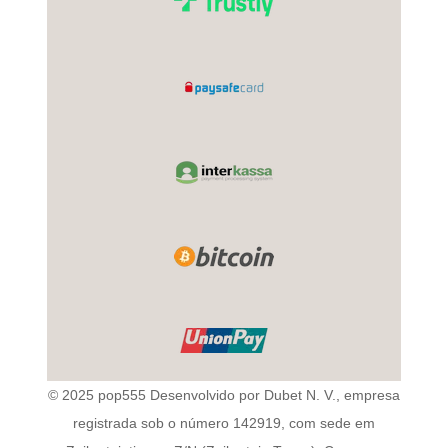
© 2025 pop555 Desenvolvido por Dubet N. V., empresa
registrada sob o número 142919, com sede em