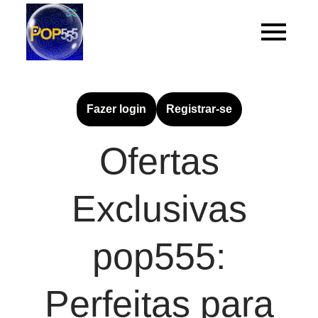
Skip
to
Cadastre-se na pop555 e aproveite um bônus de
content
100% no primeiro depósito, até R$8.100. Jogue
mais de 4.000 jogos, incluindo slots populares,
jogos de mesa e apostas esportivas. Plataforma
segura, pagamentos rápidos e suporte 24/7.
Fazer login
Registrar-se
Ofertas
Exclusivas
pop555:
Perfeitas para